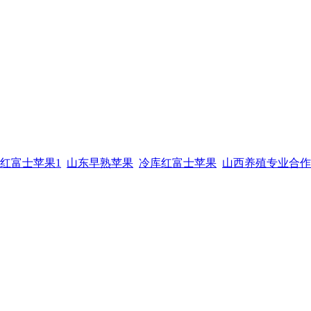
红富士苹果1
山东早熟苹果
冷库红富士苹果
山西养殖专业合作