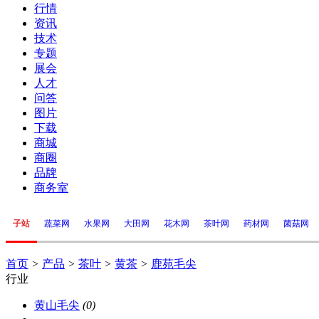
行情
资讯
技术
专题
展会
人才
问答
图片
下载
商城
商圈
品牌
商务室
子站
蔬菜网
水果网
大田网
花木网
茶叶网
药材网
菌菇网
首页
>
产品
>
茶叶
>
黄茶
>
鹿苑毛尖
行业
黄山毛尖
(0)