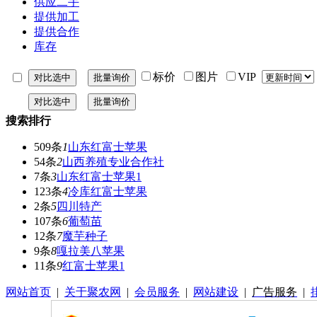
供应二手
提供加工
提供合作
库存
标价
图片
VIP
搜索排行
509条
1
山东红富士苹果
54条
2
山西养殖专业合作社
7条
3
山东红富士苹果1
123条
4
冷库红富士苹果
2条
5
四川特产
107条
6
葡萄苗
12条
7
魔芋种子
9条
8
嘎拉美八苹果
11条
9
红富士苹果1
网站首页
|
关于聚农网
|
会员服务
|
网站建设
|
广告服务
|