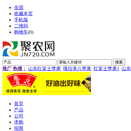
全国
收藏本页
手机版
二维码
购物车
(
0
)
推广
热搜：
山东红富士苹果
嘎拉美八苹果
红富士苹果1
山东
首页
产品
公司
求购
招商