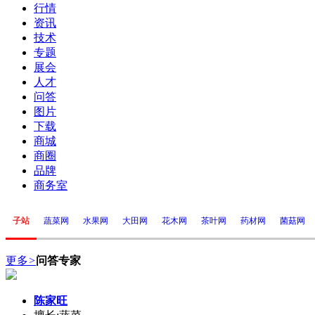
行情
资讯
技术
专题
展会
人才
问答
图片
下载
商城
商圈
品牌
商务室
子站
蔬菜网
水果网
大田网
花木网
茶叶网
药材网
菌菇网
更多
>
问答专家
陈家旺