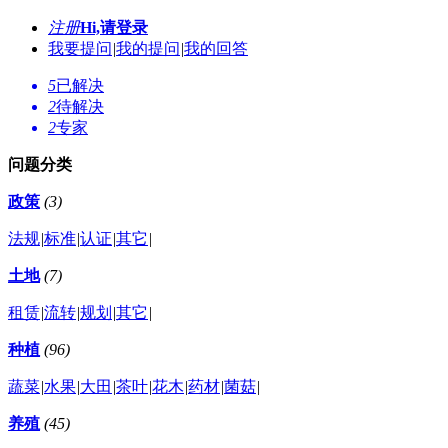
注册
Hi,请登录
我要提问
|
我的提问
|
我的回答
5
已解决
2
待解决
2
专家
问题分类
政策
(3)
法规
|
标准
|
认证
|
其它
|
土地
(7)
租赁
|
流转
|
规划
|
其它
|
种植
(96)
蔬菜
|
水果
|
大田
|
茶叶
|
花木
|
药材
|
菌菇
|
养殖
(45)