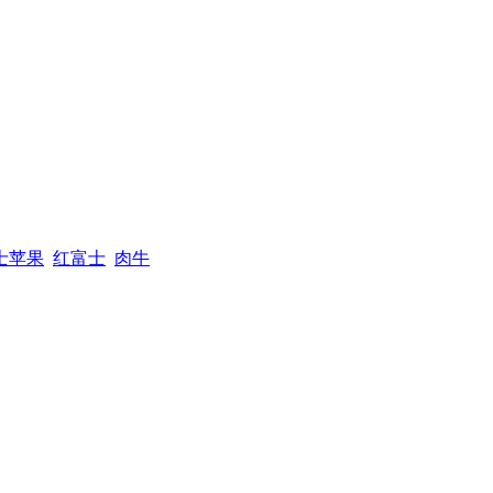
士苹果
红富士
肉牛