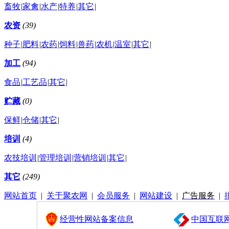
畜牧
|
家禽
|
水产
|
特养
|
其它
|
农资
(39)
种子
|
肥料
|
农药
|
饲料
|
兽药
|
农机
|
温室
|
其它
|
加工
(94)
食品
|
工艺品
|
其它
|
贮藏
(0)
保鲜
|
仓储
|
其它
|
培训
(4)
农技培训
|
管理培训
|
营销培训
|
其它
|
其它
(249)
网站首页
|
关于聚农网
|
会员服务
|
网站建设
|
广告服务
|
经营性网站备案信息
中国互联