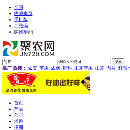
全国
收藏本页
手机版
二维码
购物车
(
0
)
推广
热搜：
农资
苹果
农药
肥料
山东苹果
山东
畜牧
红富
首页
产品
公司
求购
招商