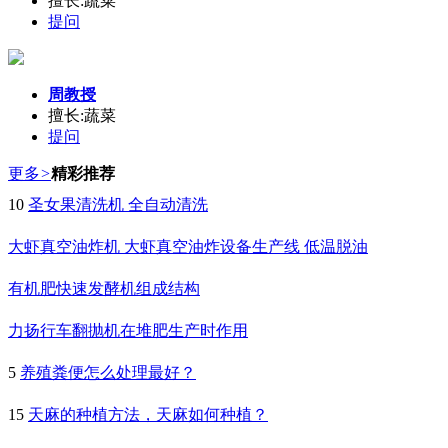
擅长:蔬菜
提问
周教授
擅长:蔬菜
提问
更多
>
精彩推荐
10
圣女果清洗机 全自动清洗
大虾真空油炸机 大虾真空油炸设备生产线 低温脱油
有机肥快速发酵机组成结构
力扬行车翻抛机在堆肥生产时作用
5
养殖粪便怎么处理最好？
15
天麻的种植方法，天麻如何种植？