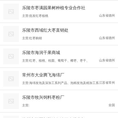
乐陵市枣满园果树种植专业合作社
山东省德州
主营:批发红枣核桃
乐陵市西域红大枣直销处
山东省德州
主营:红枣购销
乐陵市海润干果商城
山东省德州
主营:红枣、核桃、桂圆、葡萄干、椰枣、枣干、
常州市大业腾飞海绵厂
江苏省常州
主营:海绵发泡及深加工系列产品、泡棉发泡及精加工系
列产品，橡塑发泡及深加工系列产品
乐陵市牧兴饲料枣粉厂
全国
主营: