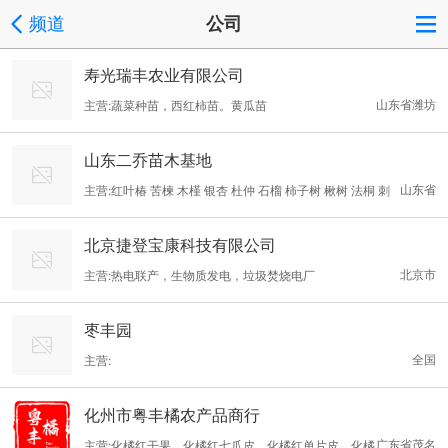
频道
公司
寿光瑞丰农业有限公司
山东省潍坊
主营:蔬菜种苗，西红柿苗。黄瓜苗
山东二乔苗木基地
山东省
主营:红叶椿 苦楝 木槿 银杏 杜仲 石榴 柿子树 楸树 法桐 刺
槐 北栾 丝棉木 银杏 毛白杨 榉树 朴树 千头椿 合欢 紫薇 紫叶李 泡
北京捷登宝康科技有限公司
桐 黄连木
北京市
主营:热电联产，生物质发电，垃圾焚烧电厂
枣丰园
全国
主营:
化州市粤丰橘农产品商行
广东省茂名
主营:化橘红干果、化橘红七爪皮，化橘红单片皮，化橘