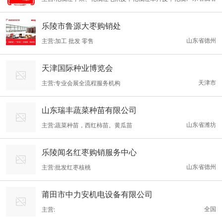
红切片、化橘红切丝，化橘红花茶、化橘红生果、化橘红礼品装、
乐陵市鲁源大枣购销处
化橘红礼盒装
山东省德州
主营:加工 批发 零售
天津国际种业博览会
天津市
主营:专业会展全流程服务机构
山东瑞丰蔬菜种苗有限公司
山东省潍坊
主营:蔬菜种苗，西红柿苗。黄瓜苗
乐陵闻名红枣购销服务中心
山东省德州
主营:批发红枣核桃
莆田市中力安机电设备有限公司
全国
主营: