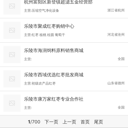
杭州富阳区新登镇超滤五金经营部
浙江省杭州
主营:压缩空气净化设备
乐陵市聚成红枣购销中心
河北省沧州
主营:红枣 核桃 桂圆 葡萄干
乐陵市海润饲料原料销售商城
全国
主营:
乐陵市西域优选红枣批发商城
山东省德州
主营:初级农产品红枣
乐陵市康万家红枣专业合作社
全国
主营:
1
/700
下一页
上一页
首页
尾页