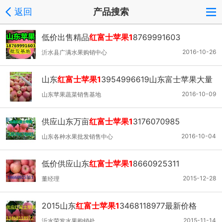
返回
产品搜索
低价出售精品
红富士苹果1
8769991603
2016-10-26
沂水县广满水果购销中心
山东
红富士苹果1
3954996619山东富士苹果大量
供应
2016-10-09
山东苹果蔬菜销售基地
供应山东万亩
红富士苹果1
3176070985
2016-10-04
山东各种水果批发销售中心
低价供应山东
红富士苹果1
8660925311
2015-12-28
董经理
2015山东
红富士苹果1
3468118977最新价格
2015-11-14
沂水荣发水果购销处