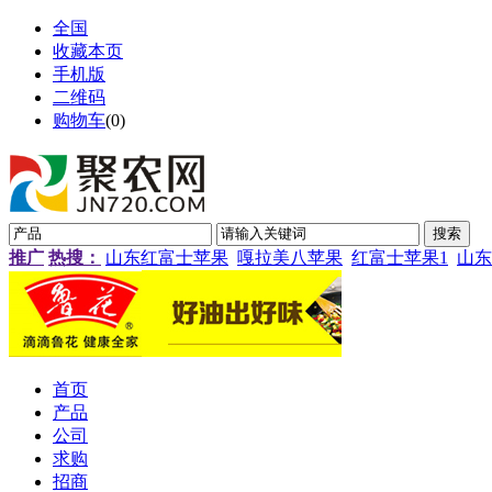
全国
收藏本页
手机版
二维码
购物车
(
0
)
推广
热搜：
山东红富士苹果
嘎拉美八苹果
红富士苹果1
山东
首页
产品
公司
求购
招商