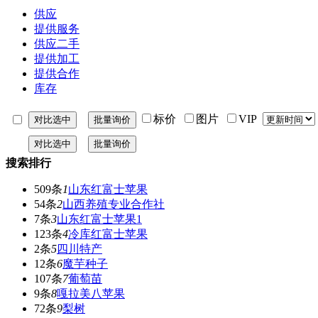
供应
提供服务
供应二手
提供加工
提供合作
库存
标价
图片
VIP
搜索排行
509条
1
山东红富士苹果
54条
2
山西养殖专业合作社
7条
3
山东红富士苹果1
123条
4
冷库红富士苹果
2条
5
四川特产
12条
6
魔芋种子
107条
7
葡萄苗
9条
8
嘎拉美八苹果
72条
9
梨树