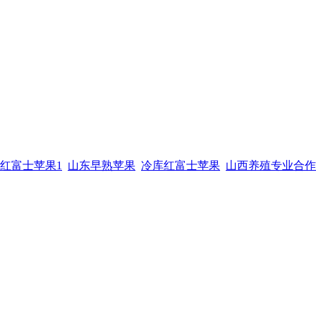
红富士苹果1
山东早熟苹果
冷库红富士苹果
山西养殖专业合作