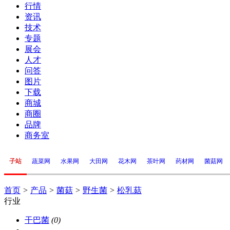
行情
资讯
技术
专题
展会
人才
问答
图片
下载
商城
商圈
品牌
商务室
子站
蔬菜网
水果网
大田网
花木网
茶叶网
药材网
菌菇网
首页
>
产品
>
菌菇
>
野生菌
>
松乳菇
行业
干巴菌
(0)