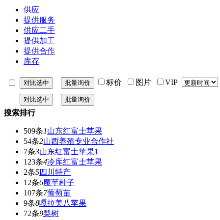
供应
提供服务
供应二手
提供加工
提供合作
库存
标价
图片
VIP
搜索排行
509条
1
山东红富士苹果
54条
2
山西养殖专业合作社
7条
3
山东红富士苹果1
123条
4
冷库红富士苹果
2条
5
四川特产
12条
6
魔芋种子
107条
7
葡萄苗
9条
8
嘎拉美八苹果
72条
9
梨树