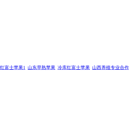
红富士苹果1
山东早熟苹果
冷库红富士苹果
山西养殖专业合作