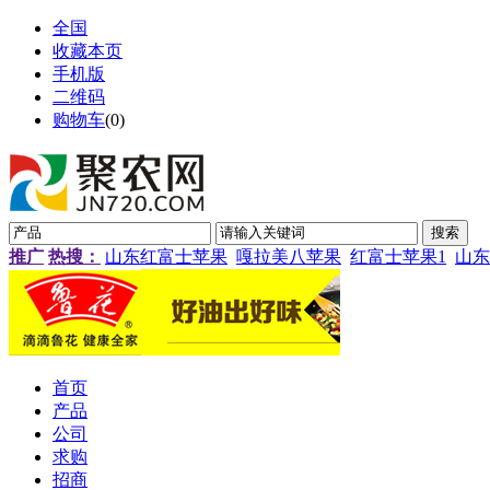
全国
收藏本页
手机版
二维码
购物车
(
0
)
推广
热搜：
山东红富士苹果
嘎拉美八苹果
红富士苹果1
山东
首页
产品
公司
求购
招商