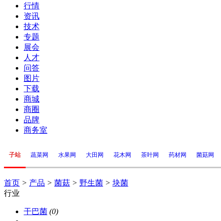
行情
资讯
技术
专题
展会
人才
问答
图片
下载
商城
商圈
品牌
商务室
子站
蔬菜网
水果网
大田网
花木网
茶叶网
药材网
菌菇网
首页
>
产品
>
菌菇
>
野生菌
>
块菌
行业
干巴菌
(0)