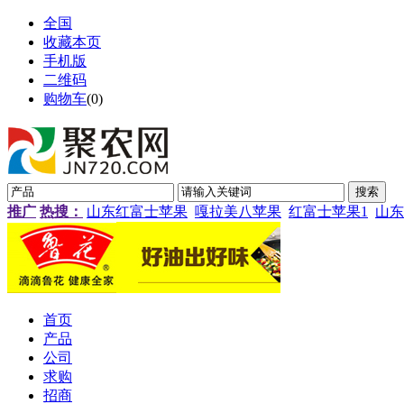
全国
收藏本页
手机版
二维码
购物车
(
0
)
推广
热搜：
山东红富士苹果
嘎拉美八苹果
红富士苹果1
山东
首页
产品
公司
求购
招商