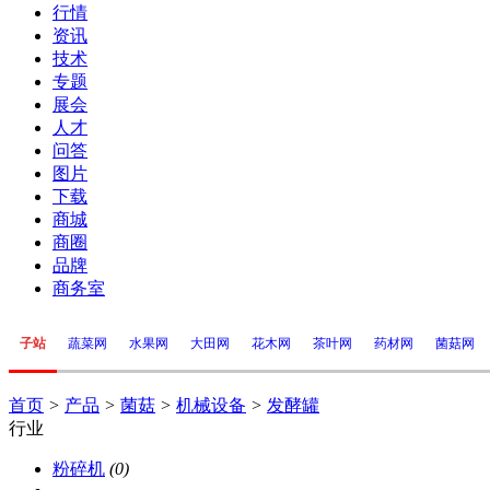
行情
资讯
技术
专题
展会
人才
问答
图片
下载
商城
商圈
品牌
商务室
子站
蔬菜网
水果网
大田网
花木网
茶叶网
药材网
菌菇网
首页
>
产品
>
菌菇
>
机械设备
>
发酵罐
行业
粉碎机
(0)