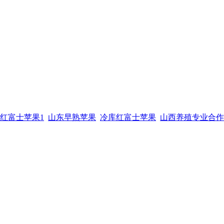
红富士苹果1
山东早熟苹果
冷库红富士苹果
山西养殖专业合作