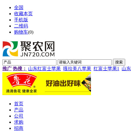
全国
收藏本页
手机版
二维码
购物车
(
0
)
推广
热搜：
山东红富士苹果
嘎拉美八苹果
红富士苹果1
山东
首页
产品
公司
求购
招商