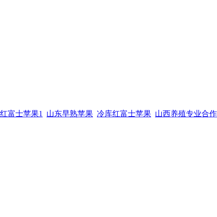
红富士苹果1
山东早熟苹果
冷库红富士苹果
山西养殖专业合作