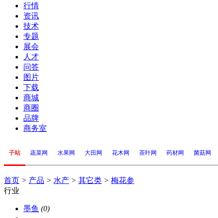
行情
资讯
技术
专题
展会
人才
问答
图片
下载
商城
商圈
品牌
商务室
子站
蔬菜网
水果网
大田网
花木网
茶叶网
药材网
菌菇网
首页
>
产品
>
水产
>
其它类
>
梅花参
行业
墨鱼
(0)