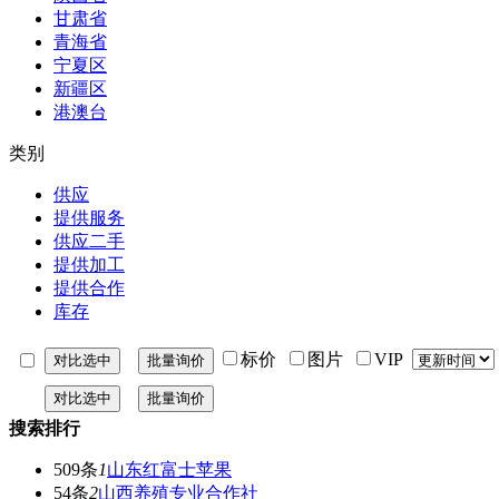
甘肃省
青海省
宁夏区
新疆区
港澳台
类别
供应
提供服务
供应二手
提供加工
提供合作
库存
标价
图片
VIP
搜索排行
509条
1
山东红富士苹果
54条
2
山西养殖专业合作社