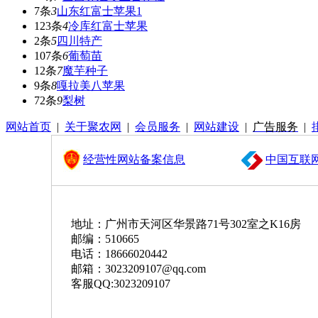
7条
3
山东红富士苹果1
123条
4
冷库红富士苹果
2条
5
四川特产
107条
6
葡萄苗
12条
7
魔芋种子
9条
8
嘎拉美八苹果
72条
9
梨树
网站首页
|
关于聚农网
|
会员服务
|
网站建设
|
广告服务
|
经营性网站备案信息
中国互联
地址：广州市天河区华景路71号302室之K16房
邮编：510665
电话：18666020442
邮箱：3023209107@qq.com
客服QQ:3023209107