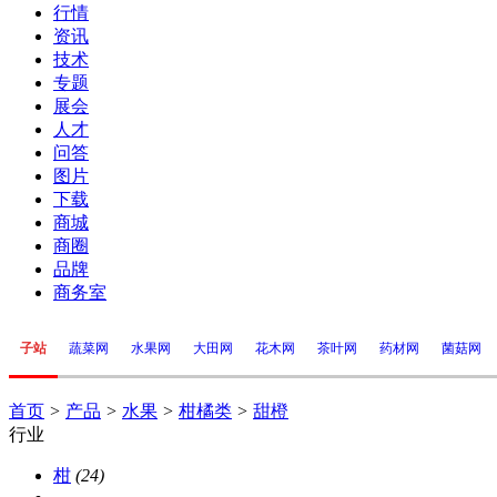
行情
资讯
技术
专题
展会
人才
问答
图片
下载
商城
商圈
品牌
商务室
子站
蔬菜网
水果网
大田网
花木网
茶叶网
药材网
菌菇网
首页
>
产品
>
水果
>
柑橘类
>
甜橙
行业
柑
(24)