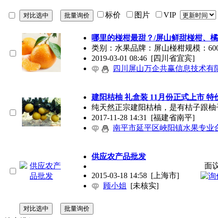
标价
图片
VIP
哪里的椪柑最甜？/屏山鲜甜椪柑、橘
类别：水果品牌：屏山椪柑规模：600
2019-03-01 08:46
[四川省宜宾]
四川屏山万企共赢信息技术有
建阳桔柚 礼盒装 11月份正式上市 特
纯天然正宗建阳桔柚，是有桔子跟柚
2017-11-28 14:31
[福建省南平]
南平市延平区峽阳镇水果专业
供应农产品批发
面
2015-03-18 14:58
[上海市]
顾小姐
[未核实]