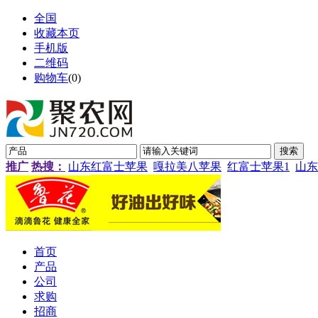
全国
收藏本页
手机版
二维码
购物车
(
0
)
推广
热搜：
山东红富士苹果
嘎拉美八苹果
红富士苹果1
山东
首页
产品
公司
求购
招商