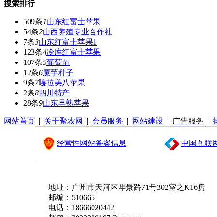
搜索排行
509条
1
山东红富士苹果
54条
2
山西养殖专业合作社
7条
3
山东红富士苹果1
123条
4
冷库红富士苹果
107条
5
葡萄苗
12条
6
魔芋种子
9条
7
嘎拉美八苹果
2条
8
四川特产
28条
9
山东早熟苹果
网站首页
|
关于聚农网
|
会员服务
|
网站建设
|
广告服务
|
经营性网站备案信息
中国互联
地址：广州市天河区华景路71号302室之K16房
邮编：510665
电话：18666020442