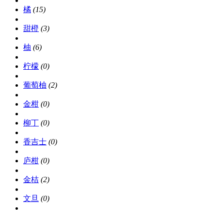
橘
(15)
甜橙
(3)
柚
(6)
柠檬
(0)
葡萄柚
(2)
金柑
(0)
柳丁
(0)
香吉士
(0)
庐柑
(0)
金桔
(2)
文旦
(0)