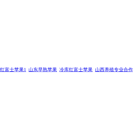
红富士苹果1
山东早熟苹果
冷库红富士苹果
山西养殖专业合作