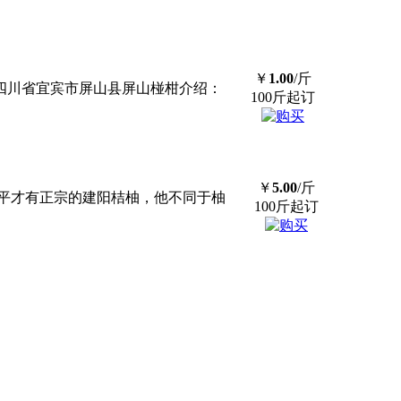
￥
1.00
/斤
地：四川省宜宾市屏山县屏山椪柑介绍：
100斤起订
￥
5.00
/斤
平才有正宗的建阳桔柚，他不同于柚
100斤起订