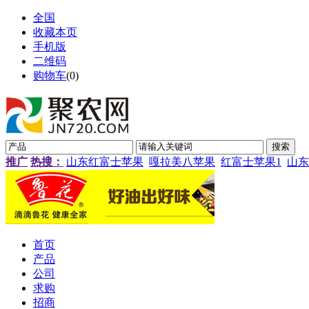
全国
收藏本页
手机版
二维码
购物车
(
0
)
推广
热搜：
山东红富士苹果
嘎拉美八苹果
红富士苹果1
山东
首页
产品
公司
求购
招商