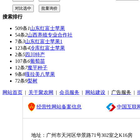
搜索排行
509条
1
山东红富士苹果
54条
2
山西养殖专业合作社
7条
3
山东红富士苹果1
123条
4
冷库红富士苹果
2条
5
四川特产
107条
6
葡萄苗
12条
7
魔芋种子
9条
8
嘎拉美八苹果
72条
9
梨树
网站首页
|
关于聚农网
|
会员服务
|
网站建设
|
广告服务
|
经营性网站备案信息
中国互联
地址：广州市天河区华景路71号302室之K16房