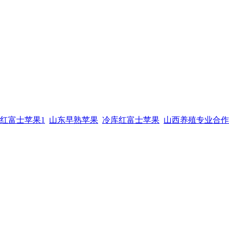
红富士苹果1
山东早熟苹果
冷库红富士苹果
山西养殖专业合作