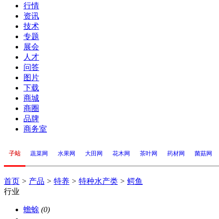
行情
资讯
技术
专题
展会
人才
问答
图片
下载
商城
商圈
品牌
商务室
子站
蔬菜网
水果网
大田网
花木网
茶叶网
药材网
菌菇网
首页
>
产品
>
特养
>
特种水产类
>
鳄鱼
行业
蟾蜍
(0)