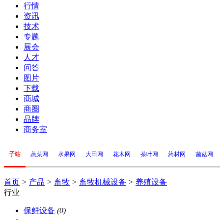
行情
资讯
技术
专题
展会
人才
问答
图片
下载
商城
商圈
品牌
商务室
子站
蔬菜网
水果网
大田网
花木网
茶叶网
药材网
菌菇网
首页
>
产品
>
畜牧
>
畜牧机械设备
>
养殖设备
行业
保鲜设备
(0)