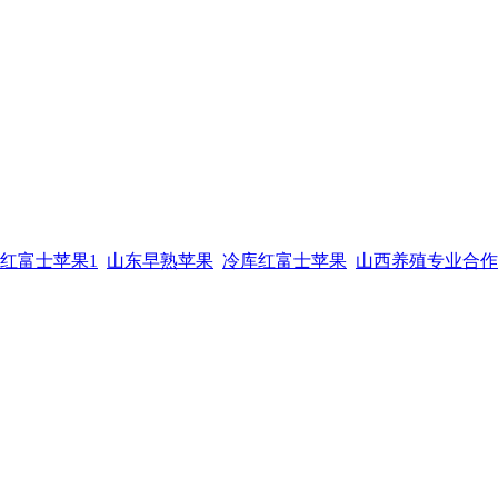
红富士苹果1
山东早熟苹果
冷库红富士苹果
山西养殖专业合作