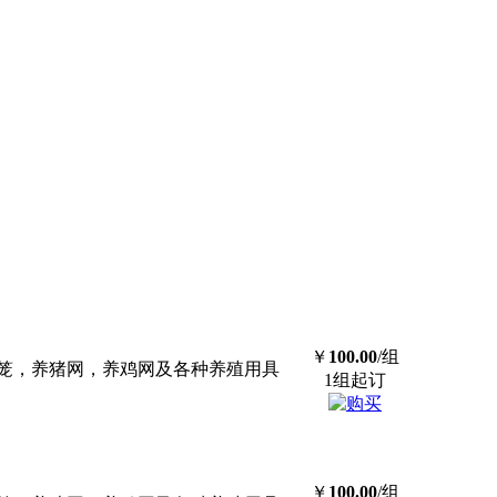
￥
100.00
/组
笼，养猪网，养鸡网及各种养殖用具
1组起订
￥
100.00
/组