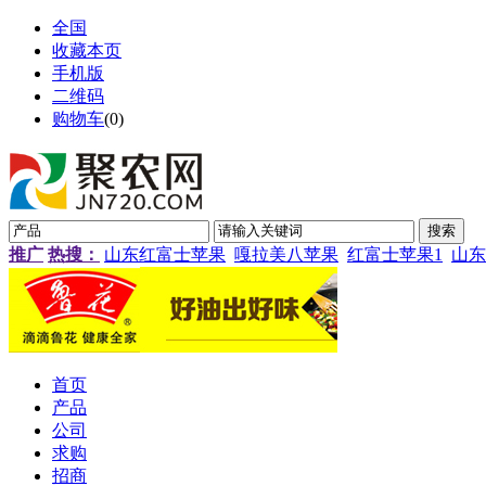
全国
收藏本页
手机版
二维码
购物车
(
0
)
推广
热搜：
山东红富士苹果
嘎拉美八苹果
红富士苹果1
山东
首页
产品
公司
求购
招商