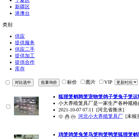
宁夏区
新疆区
港澳台
类别
供应
提供服务
供应二手
提供加工
提供合作
库存
标价
图片
VIP
狐狸笼鹌鹑笼宠物笼鸽子笼兔子笼运
小大养殖笼具厂是一家生产各种规格
2021-10-07 07:11
[河北省衡水]
河北小大养殖笼具厂
[未核
鸡笼鸽笼兔笼鸟笼狗笼鸭笼狐狸笼鹌