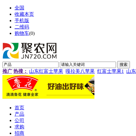
全国
收藏本页
手机版
二维码
购物车
(
0
)
推广
热搜：
山东红富士苹果
嘎拉美八苹果
红富士苹果1
山东
首页
产品
公司
求购
招商