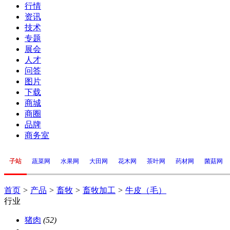
行情
资讯
技术
专题
展会
人才
问答
图片
下载
商城
商圈
品牌
商务室
子站
蔬菜网
水果网
大田网
花木网
茶叶网
药材网
菌菇网
首页
>
产品
>
畜牧
>
畜牧加工
>
牛皮（毛）
行业
猪肉
(52)