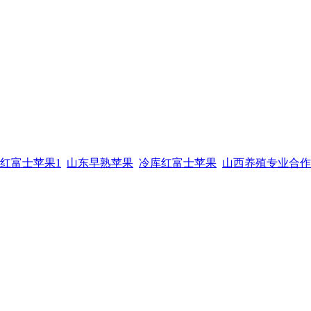
红富士苹果1
山东早熟苹果
冷库红富士苹果
山西养殖专业合作