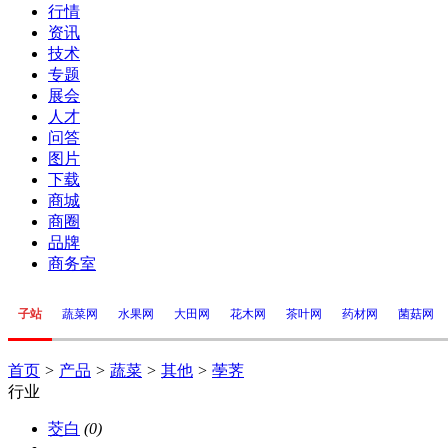
行情
资讯
技术
专题
展会
人才
问答
图片
下载
商城
商圈
品牌
商务室
子站
蔬菜网
水果网
大田网
花木网
茶叶网
药材网
菌菇网
首页
>
产品
>
蔬菜
>
其他
>
荸荠
行业
茭白
(0)