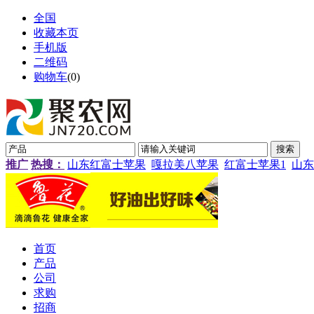
全国
收藏本页
手机版
二维码
购物车
(
0
)
推广
热搜：
山东红富士苹果
嘎拉美八苹果
红富士苹果1
山东
首页
产品
公司
求购
招商