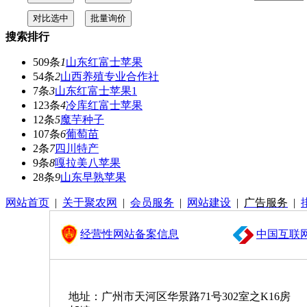
搜索排行
509条
1
山东红富士苹果
54条
2
山西养殖专业合作社
7条
3
山东红富士苹果1
123条
4
冷库红富士苹果
12条
5
魔芋种子
107条
6
葡萄苗
2条
7
四川特产
9条
8
嘎拉美八苹果
28条
9
山东早熟苹果
网站首页
|
关于聚农网
|
会员服务
|
网站建设
|
广告服务
|
经营性网站备案信息
中国互联
地址：广州市天河区华景路71号302室之K16房