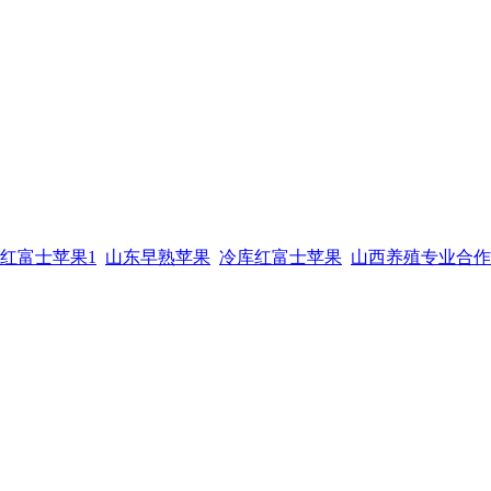
红富士苹果1
山东早熟苹果
冷库红富士苹果
山西养殖专业合作