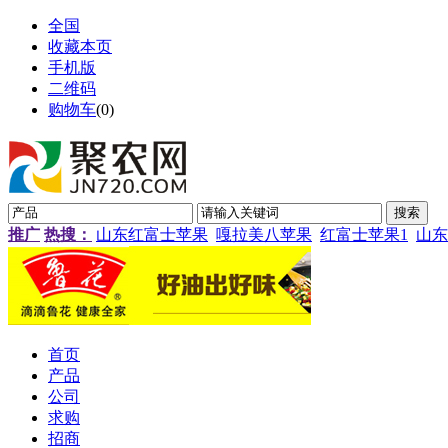
全国
收藏本页
手机版
二维码
购物车
(
0
)
推广
热搜：
山东红富士苹果
嘎拉美八苹果
红富士苹果1
山东
首页
产品
公司
求购
招商