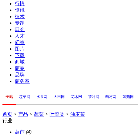
行情
资讯
技术
专题
展会
人才
问答
图片
下载
商城
商圈
品牌
商务室
子站
蔬菜网
水果网
大田网
花木网
茶叶网
药材网
菌菇网
首页
>
产品
>
蔬菜
>
叶菜类
>
油麦菜
行业
莴苣
(4)