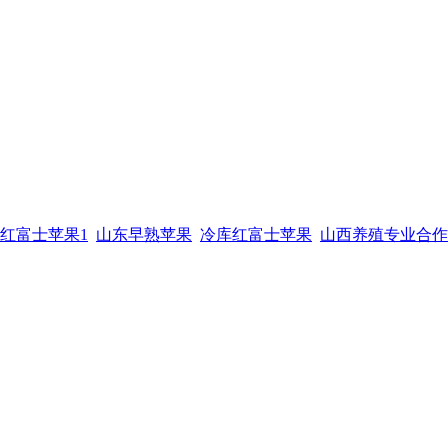
红富士苹果1
山东早熟苹果
冷库红富士苹果
山西养殖专业合作