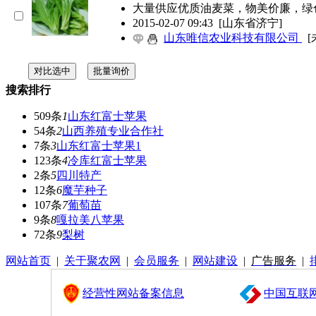
大量供应优质油麦菜，物美价廉，绿色无
2015-02-07 09:43
[山东省济宁]
山东唯信农业科技有限公司
[
搜索排行
509条
1
山东红富士苹果
54条
2
山西养殖专业合作社
7条
3
山东红富士苹果1
123条
4
冷库红富士苹果
2条
5
四川特产
12条
6
魔芋种子
107条
7
葡萄苗
9条
8
嘎拉美八苹果
72条
9
梨树
网站首页
|
关于聚农网
|
会员服务
|
网站建设
|
广告服务
|
经营性网站备案信息
中国互联