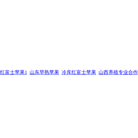
红富士苹果1
山东早熟苹果
冷库红富士苹果
山西养殖专业合作