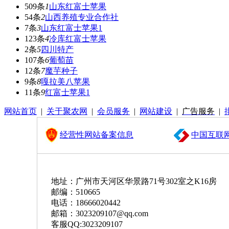
509条
1
山东红富士苹果
54条
2
山西养殖专业合作社
7条
3
山东红富士苹果1
123条
4
冷库红富士苹果
2条
5
四川特产
107条
6
葡萄苗
12条
7
魔芋种子
9条
8
嘎拉美八苹果
11条
9
红富士苹果1
网站首页
|
关于聚农网
|
会员服务
|
网站建设
|
广告服务
|
经营性网站备案信息
中国互联
地址：广州市天河区华景路71号302室之K16房
邮编：510665
电话：18666020442
邮箱：3023209107@qq.com
客服QQ:3023209107