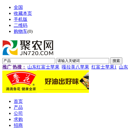
全国
收藏本页
手机版
二维码
购物车
(
0
)
推广
热搜：
山东红富士苹果
嘎拉美八苹果
红富士苹果1
山东
首页
产品
公司
求购
招商