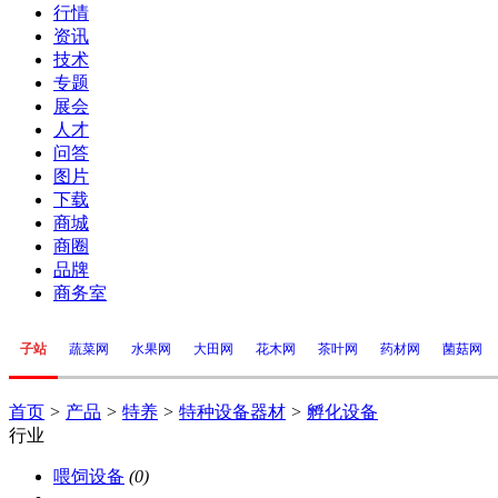
行情
资讯
技术
专题
展会
人才
问答
图片
下载
商城
商圈
品牌
商务室
子站
蔬菜网
水果网
大田网
花木网
茶叶网
药材网
菌菇网
首页
>
产品
>
特养
>
特种设备器材
>
孵化设备
行业
喂饲设备
(0)