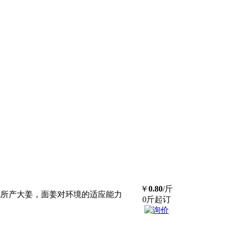
￥
0.80
/斤
本地所产大姜，面姜对环境的适应能力
0斤起订