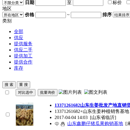
日期
至
标价
地区
价格
~
排序
类别
全部
供应
提供服务
供应二手
提供加工
提供合作
库存
13371261682山东生姜批发产地直
13371261682+山东生姜种植
2017-04-04 14:03
[山东省临沂]
山东鑫鹏仔猪瓜果购销基地
[