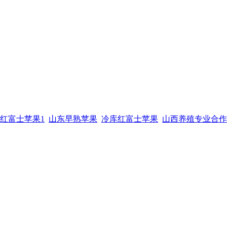
红富士苹果1
山东早熟苹果
冷库红富士苹果
山西养殖专业合作