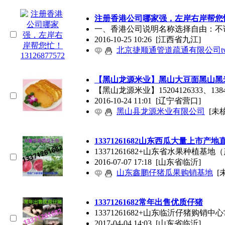
注册香港公司哪家强，左岸右岸帮您忙！13
一、香港公司说明名称选择自由：不
2016-10-25 10:26
[江西省九江]
北京捷顺通管道疏通有限公司tv
【黑山龙源米业】黑山大豆面黑山黑米面15
【黑山龙源米业】15204126333、
2016-10-24 11:01
[辽宁省营口]
黑山县龙源米业有限公司
[未
13371261682山东西瓜大量上市产地
13371261682+山东省水果种
2016-07-07 17:18
[山东省临沂]
山东鑫鹏仔猪瓜果购销基地
[
13371261682常年出售优质仔猪
13371261682+山东临沂仔
2017-04-04 14:03
[山东省临沂]