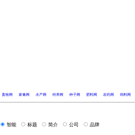
畜牧网
家禽网
水产网
特养网
种子网
肥料网
农药网
饲料网
智能
标题
简介
公司
品牌