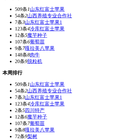
509条
1
山东红富士苹果
54条
2
山西养殖专业合作社
7条
3
山东红富士苹果1
123条
4
冷库红富士苹果
12条
5
魔芋种子
107条
6
葡萄苗
9条
7
嘎拉美八苹果
148条
8
肉牛
20条
9
脱粒机
本周排行
509条
1
山东红富士苹果
54条
2
山西养殖专业合作社
7条
3
山东红富士苹果1
123条
4
冷库红富士苹果
2条
5
四川特产
12条
6
魔芋种子
107条
7
葡萄苗
9条
8
嘎拉美八苹果
72条
9
梨树