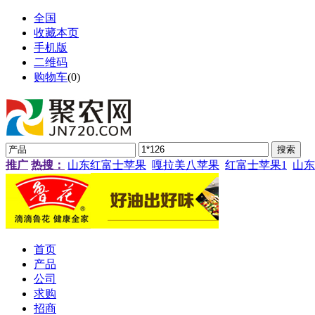
全国
收藏本页
手机版
二维码
购物车
(
0
)
推广
热搜：
山东红富士苹果
嘎拉美八苹果
红富士苹果1
山东
首页
产品
公司
求购
招商