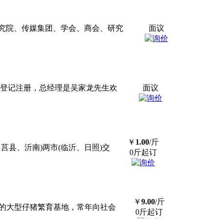
究院、传媒集团、学会、商会、研究
面议
州工商局登记注册，总经理是吴家龙先生欢
面议
￥
1.00
/斤
、莒县、沂南)两市(临沂、日照)交
0斤起订
￥
9.00
/斤
交易的大型仔猪繁育基地，常年向社会
0斤起订