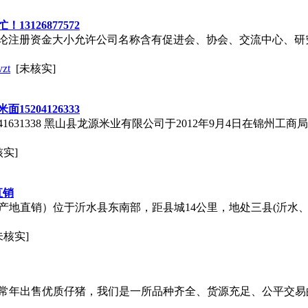
126877572
论注册资金大小允许公司名称含有促进会、协会、交流中心、研
zt
[未核实]
204126333
13841631338 黑山县龙源米业有限公司于2012年9月4日在锦
核实]
直销
植基地（产地直销）位于沂水县东南部，距县城14公里，地处三县(沂水
未核实]
猪购销中心常年出售优质仔猪，我们是一所品种齐全、货源充足、公平