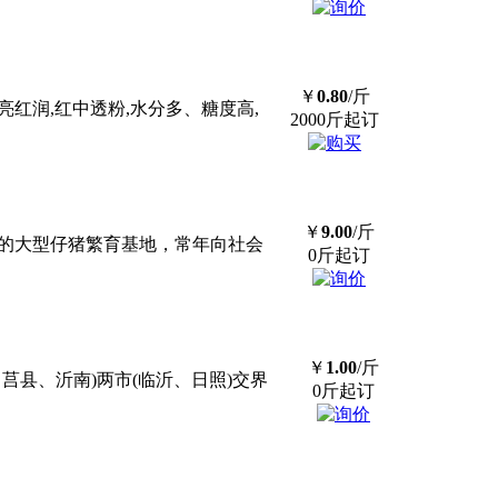
￥
0.80
/斤
亮红润,红中透粉,水分多、糖度高,
2000斤起订
￥
9.00
/斤
交易的大型仔猪繁育基地，常年向社会
0斤起订
￥
1.00
/斤
、莒县、沂南)两市(临沂、日照)交界
0斤起订