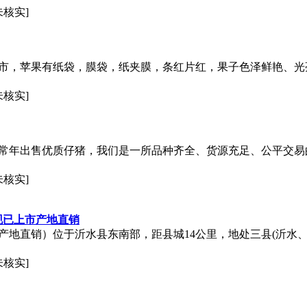
未核实]
果大量上市，苹果有纸袋，膜袋，纸夹膜，条红片红，果子色泽鲜艳、光
未核实]
猪购销中心常年出售优质仔猪，我们是一所品种齐全、货源充足、公平
未核实]
果现已上市产地直销
植基地（产地直销）位于沂水县东南部，距县城14公里，地处三县(沂水
未核实]