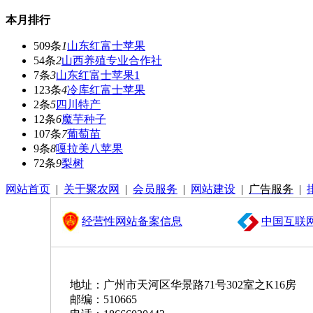
本月排行
509条
1
山东红富士苹果
54条
2
山西养殖专业合作社
7条
3
山东红富士苹果1
123条
4
冷库红富士苹果
2条
5
四川特产
12条
6
魔芋种子
107条
7
葡萄苗
9条
8
嘎拉美八苹果
72条
9
梨树
网站首页
|
关于聚农网
|
会员服务
|
网站建设
|
广告服务
|
经营性网站备案信息
中国互联
地址：广州市天河区华景路71号302室之K16房
邮编：510665