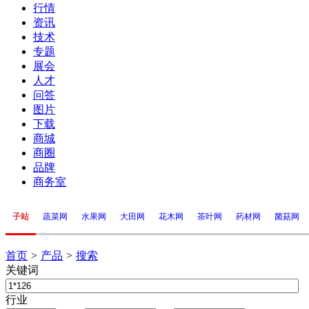
行情
资讯
技术
专题
展会
人才
问答
图片
下载
商城
商圈
品牌
商务室
子站
蔬菜网
水果网
大田网
花木网
茶叶网
药材网
菌菇网
首页
>
产品
>
搜索
关键词
行业