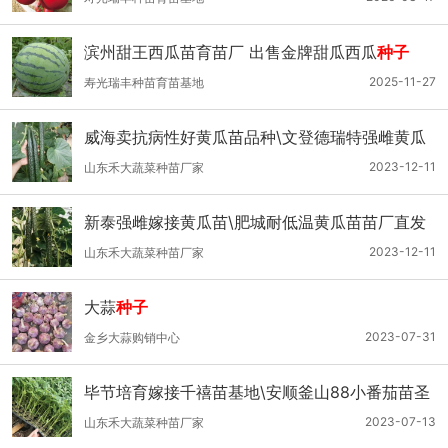
滨州甜王西瓜苗育苗厂 出售金牌甜瓜西瓜
种子
2025-11-27
寿光瑞丰种苗育苗基地
威海卖抗病性好黄瓜苗品种\文登德瑞特强雌黄瓜
苗
2023-12-11
山东禾大蔬菜种苗厂家
新泰强雌嫁接黄瓜苗\肥城耐低温黄瓜苗苗厂直发
2023-12-11
山东禾大蔬菜种苗厂家
大蒜
种子
2023-07-31
金乡大蒜购销中心
毕节培育嫁接千禧苗基地\安顺釜山88小番茄苗圣
女果苗
2023-07-13
山东禾大蔬菜种苗厂家