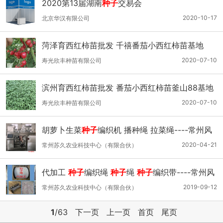
2020第13届湖南
种子
交易会
2020-10-17
北京华汉有限公司
菏泽育西红柿苗批发 千禧番茄小西红柿苗基地
2020-07-10
寿光欣丰种苗有限公司
滨州育西红柿苗批发 番茄小西红柿苗釜山88基地
2020-07-10
寿光欣丰种苗有限公司
胡萝卜生菜
种子
编织机 播种绳 拉菜绳----常州风
雷精机
2020-04-21
常州苏久农业科技中心（有限合伙）
代加工
种子
编织绳
种子
绳
种子
编织带----常州风
雷精机
2019-09-12
常州苏久农业科技中心（有限合伙）
1
/63
下一页
上一页
首页
尾页