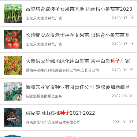
吕梁培育嫁接圣女果苗基地,抗青枯小番茄苗2023
2023-07-13
山东禾大蔬菜种苗厂家
长治哪卖农友老千禧圣女果苗,阳泉育小番茄苗基
地2023
2023-07-13
山东禾大蔬菜种苗厂家
大量供应盐碱地绿化用白刺苗 吉林白刺
种子
厂家
40公分白刺苗
2023-02-25
通榆兴源生态科技建设有限公司乾安县分公司
新疆东亚富友种业有限责任公司 邀您参加新疆昌
吉种交会
2022-06-02
新疆北展集团展览服务
供应美国山核桃
种子
2021-2022
2021-01-07
河南洛阳洛宁县东林苗木有限公司