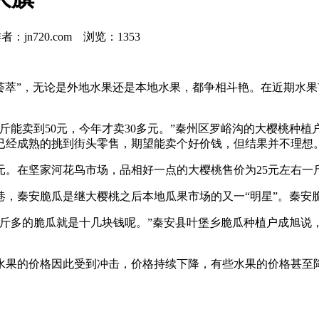
：jn720.com 浏览：
1353
萃”，无论是外地水果还是本地水果，都争相斗艳。在近期水果市
卖到50元，今年才卖30多元。”秦州区罗峪沟的大樱桃种植
已经成熟的挑到街头零售，期望能卖个好价钱，但结果并不理想
。在坚家河花鸟市场，品相好一点的大樱桃售价为25元左右一
秦安脆瓜是继大樱桃之后本地瓜果市场的又一“明星”。秦安脆
斤多的脆瓜就是十几块钱呢。”秦安县叶堡乡脆瓜种植户成旭说，
的价格因此受到冲击，价格持续下降，有些水果的价格甚至降了