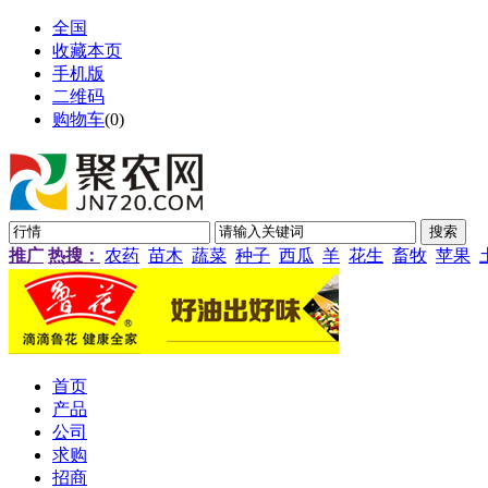
全国
收藏本页
手机版
二维码
购物车
(
0
)
推广
热搜：
农药
苗木
蔬菜
种子
西瓜
羊
花生
畜牧
苹果
首页
产品
公司
求购
招商