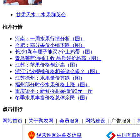
甘肃天水：水果群英会
推荐行情
河南：一周水果行情分析（图）
合肥：部分果价小幅下跌（图）
长沙1颗车厘子能买2个土鸡蛋（图）
青岛莱西油桃丰收 品质好价格高（图）
江苏：苹果价格创新高（图）
浙江宁波樱桃价格相差这么多？（图）
江苏徐州：水果量价齐跌（图）
福州部分时令水果价格上涨（图）
重庆梁平：新鲜椪柑采摘价3元一斤
冬季水果丰富价格总体亲民（图）
点击排行
网站首页
|
关于聚农网
|
会员服务
|
网站建设
|
广告服务
|
经营性网站备案信息
中国互联