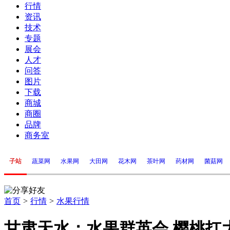
行情
资讯
技术
专题
展会
人才
问答
图片
下载
商城
商圈
品牌
商务室
子站
蔬菜网
水果网
大田网
花木网
茶叶网
药材网
菌菇网
首页
>
行情
>
水果行情
甘肃天水：水果群英会 樱桃扛