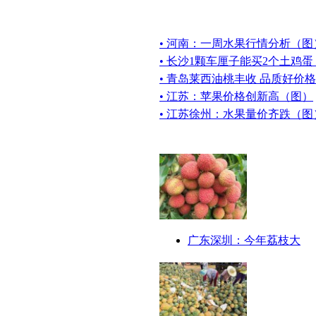
• 河南：一周水果行情分析（图
• 长沙1颗车厘子能买2个土鸡
• 青岛莱西油桃丰收 品质好价
• 江苏：苹果价格创新高（图）
• 江苏徐州：水果量价齐跌（图
广东深圳：今年荔枝大