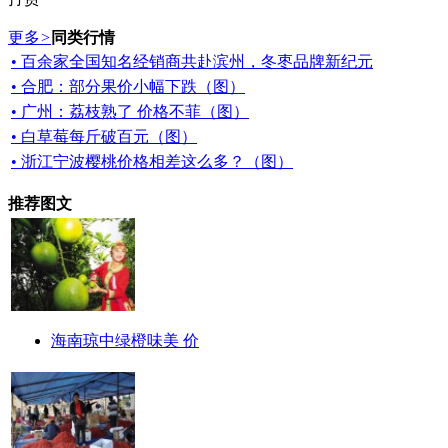
更多
>
同类行情
• 百余家全国知名经销商共赴滨州，冬枣品牌新纪元
• 合肥：部分果价小幅下跌（图）
• 广州：荔枝熟了 价格不菲（图）
• 白草莓每斤破百元（图）
• 浙江宁波樱桃价格相差这么多？（图）
推荐图文
海南琼中绿橙味美 价