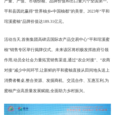
产量、产值、市场份额、品牌价值和出口量六个全国第一,
平和县因此赢得“世界柚乡•中国柚都”的美誉。2023年“平和
琯溪蜜柚”品牌价值达189.31亿元。
活动当天,首衡集团高碑店国际农产品交易中心“平和琯溪蜜
柚”销售专区举行揭牌仪式。未来该区将积极发挥政府引领
作用,动员全社会力量拓宽销售渠道,通过“农企对接”、“农商
对接”减少中间环节,让新鲜的平和蜜柚直接从田间地头送上
消费者餐桌,整合资源、发掘商机、交流合作、互惠互利,为
蜜柚产业高质量发展赋能,全面助力乡村振兴。