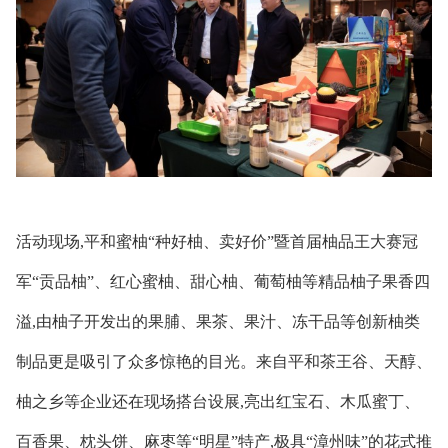
活动现场,平和蜜柚“种好柚、卖好价”暨首届柚品王大赛冠
军“贡品柚”、红心蜜柚、甜心柚、葡萄柚等精品柚子果香四
溢,由柚子开发出的果脯、果茶、果汁、冻干品等创新柚类
制品更是吸引了众多惊艳的目光。来自平和茶王谷、天醇、
柚之乡等企业还在现场搭台设展,亮出红宝石、木瓜蜜丁、
百香果、枕头饼、麻枣等“明星”特产,极具“漳州味”的花式推