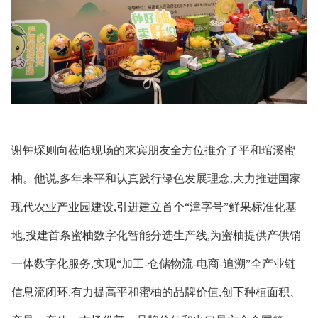
谢钟琛则向莅临现场的来宾朋友全方位推介了平和琯溪蜜
柚。他说,多年来平和认真践行绿色发展理念,大力推进国家
现代农业产业园建设,引进建立首个“漳字号”鲜果标准化基
地,投建首条蜜柚数字化智能分选生产线,为蜜柚提供产供销
一体数字化服务,实现“加工-仓储物流-电商-追溯”全产业链
信息流闭环,有力提高平和蜜柚的品牌价值,创下种植面积、