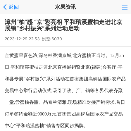
返回
水果资讯
漳州“柚”惑 “京”彩亮相 平和琯溪蜜柚走进北京
展销“乡村振兴”系列活动启动
2023-12-29 22:53 浏览:
6030
金黄蜜果喜色浓,深冬柚香满京城,北方蜜柚正当时。12月25
日,平和琯溪蜜柚走进北京直播展销暨北京(福建)会客厅·平
和县专展“乡村振兴”系列活动在首衡集团高碑店国际农产品
交易中心举行启动仪式,吸引了政、产、销等各界代表齐聚
一堂,尝蜜柚香甜、品奇兰清雅,现场精准对接产销需求,首日
订单签约金额近9000万元,首衡集团高碑店国际农产品交易
中心“平和琯溪蜜柚”销售专区同步揭牌。