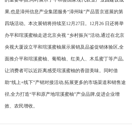
果,也是漳州信息产业集团服务“漳州味”产品晋京巡展的第
四场活动。本次展销将持续至12月27日。12月26 日还将举
办平和琯溪蜜柚走进北京央视 “乡村振兴”活动,通过在北京
央视大厦设立平和琯溪蜜柚展示展销及品鉴促销体验区,全
面推介平和琯溪蜜柚、葡萄柚、红美人、木瓜蜜丁等产品,
让消费者可以近距离感受琯溪蜜柚的香甜美味。同时借
助“线上+线下”产销对接活动,拓展更多的市场渠道和销售途
径,全力打造“平和原产地琯溪蜜柚”产业品牌,促进企业增
效、农民增收。