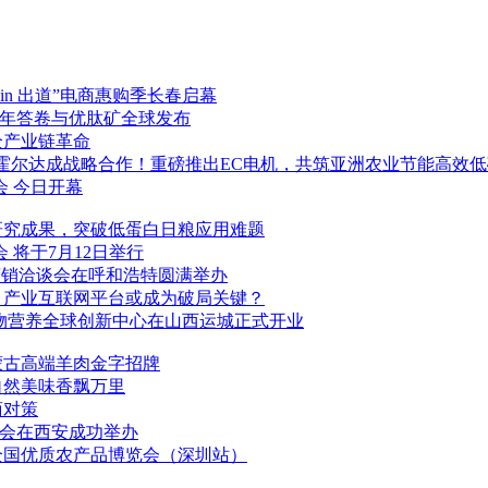
 in 出道”电商惠购季长春启幕
22年答卷与优肽矿全球发布
全产业链革命
oyer霍尔达成战略合作！重磅推出EC电机，共筑亚洲农业节能高效
会 今日开幕
研究成果，突破低蛋白日粮应用难题
 将于7月12日举行
营销洽谈会在呼和浩特圆满举办
，产业互联网平台或成为破局关键？
物营养全球创新中心在山西运城正式开业
蒙古高端羊肉金字招牌
自然美味香飘万里
商对策
布会在西安成功举办
3全国优质农产品博览会（深圳站）