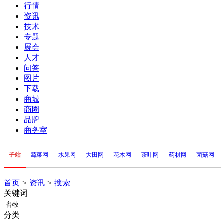
行情
资讯
技术
专题
展会
人才
问答
图片
下载
商城
商圈
品牌
商务室
子站
蔬菜网
水果网
大田网
花木网
茶叶网
药材网
菌菇网
首页
>
资讯
>
搜索
关键词
分类