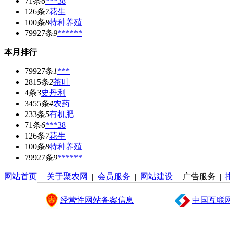
71条
6
***38
126条
7
花生
100条
8
特种养殖
79927条
9
******
本月排行
79927条
1
***
2815条
2
茶叶
4条
3
史丹利
3455条
4
农药
233条
5
有机肥
71条
6
***38
126条
7
花生
100条
8
特种养殖
79927条
9
******
网站首页
|
关于聚农网
|
会员服务
|
网站建设
|
广告服务
|
经营性网站备案信息
中国互联