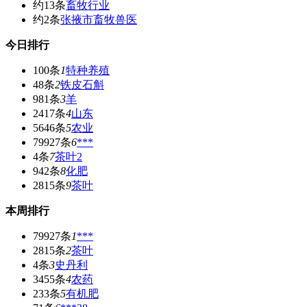
约13条
畜牧行业
约2条
张掖市畜牧兽医
今日排行
100条
1
特种养殖
48条
2
铁皮石斛
981条
3
羊
2417条
4
山东
5646条
5
农业
79927条
6
***
4条
7
茶叶2
942条
8
化肥
2815条
9
茶叶
本周排行
79927条
1
***
2815条
2
茶叶
4条
3
史丹利
3455条
4
农药
233条
5
有机肥