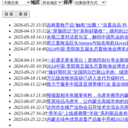
地区
排序
2026-05-25 15:55
吉林
畜牧
产品“触电”出圈！“吉畜吉品 抖
2026-04-13 15:12
从“穿肠而过”到“亲和好吸收”：德邦的
2025-09-18 14:11
央视三度对话君乐宝，解码中国乳业的
2025-05-22 10:35
荷兰
畜牧
业巨头Stienen与知名电机H
2024-07-16 14:49
2024中国·贵阳第五届生态
畜牧
渔业博览
2024-04-11 14:54
一起遇见更多蛋白｜君德同创分享全新
2024-01-05 10:39
2024中国·贵阳第五届生态
畜牧
渔业博览会
2023-09-21 17:41
“臻好鄂托克”全国阿尔巴斯山羊肉、绒
2023-09-18 11:08
万亿级农牧供应链已进入迭代升级时代
2023-06-15 22:44
致力于服务中国及亚洲养猪行业 嘉吉动
2023-06-13 21:30
熊猫面相羊有颜更有料，乌虎羊擦亮内
2023-06-07 20:20
草原珍品乌虎羊，让内蒙古高端羊肉的
2023-05-16 22:17
达州市生猪产业协会召开技术交流会共
2023-04-27 16:20
“养羊乐”上线盛典暨“羊肽”系列新品发
2023-03-25 22:21
内蒙古绿色优质农畜产品集中亮相202