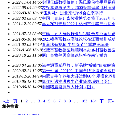
2022-11-04 14:55
实现亿级数据价值！温氏股份携手网易
2022-08-04 20:33
农投嘉诚再发力，2600头黑母猪引种圆
2022-03-18 18:10
“玉树牦牛进北京”恳谈会在京举行
2022-02-08 08:47
中国（青岛）
畜牧
业博览会将于2022年
2021-12-29 09:57
再见2021规划2022丨达州市生猪产业协
2021-07-23 08:46
重磅！五大
畜牧
行业组织联合举办国际
2021-05-10 14:49
2021赣粤
畜牧
业高峰论坛在江西赣州成
2021-02-05 16:14
看养猪短视频 牛年春节11重农兜玩法
2021-01-06 16:19
张掖市
畜牧
兽医局顺利举办乡村
畜牧
兽
2020-10-23 11:59
两广
畜牧
兽医高峰论坛将在南宁举办
2020-04-28 18:05
绿生源重塑品牌，新品牌“酸能”目标酸
2020-02-24 12:25
第十七届（2019）中国
畜牧
业博览会成
2019-12-26 14:14
内蒙古牛羊养殖大县达到66个 规模化养殖
2019-06-18 14:29
抓住机遇推进肉牛产业提质增效（图）
2019-06-18 14:28
非洲猪瘟监测列入计划（图）
«上一页
1
2
…
3
4
5
6
7
8
9
…
183
184
下一页»
相关搜索