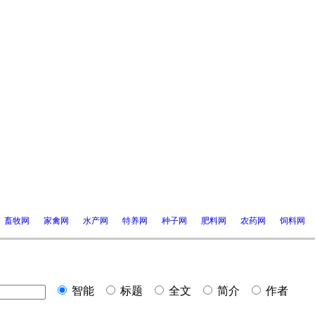
畜牧网
家禽网
水产网
特养网
种子网
肥料网
农药网
饲料网
智能
标题
全文
简介
作者