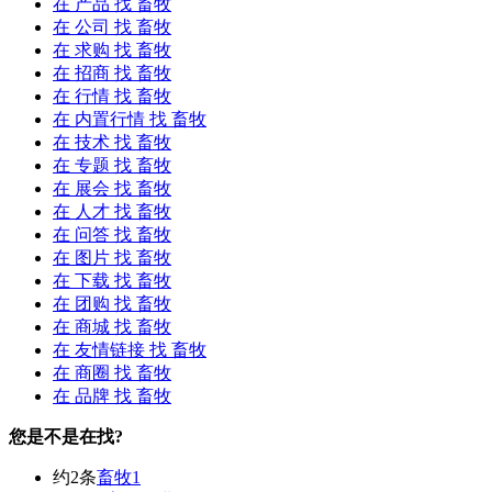
在
产品
找 畜牧
在
公司
找 畜牧
在
求购
找 畜牧
在
招商
找 畜牧
在
行情
找 畜牧
在
内置行情
找 畜牧
在
技术
找 畜牧
在
专题
找 畜牧
在
展会
找 畜牧
在
人才
找 畜牧
在
问答
找 畜牧
在
图片
找 畜牧
在
下载
找 畜牧
在
团购
找 畜牧
在
商城
找 畜牧
在
友情链接
找 畜牧
在
商圈
找 畜牧
在
品牌
找 畜牧
您是不是在找?
约2条
畜牧1