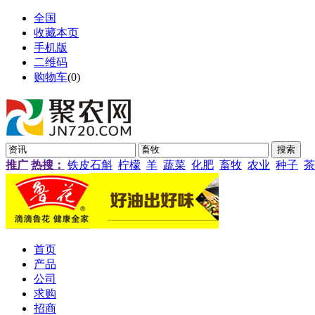
全国
收藏本页
手机版
二维码
购物车
(
0
)
推广
热搜：
铁皮石斛
柠檬
羊
蔬菜
化肥
畜牧
农业
种子
茶
首页
产品
公司
求购
招商