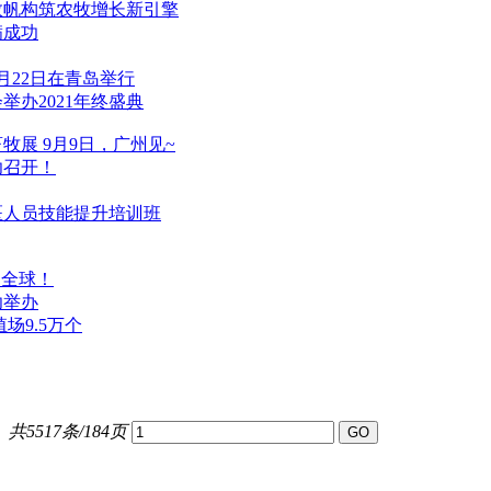
数帆构筑农牧增长新引擎
满成功
4月22日在青岛举行
会举办2021年终盛典
畜牧
展 9月9日，广州见~
功召开！
医人员技能提升培训班
遍全球！
功举办
场9.5万个
共5517条/184页