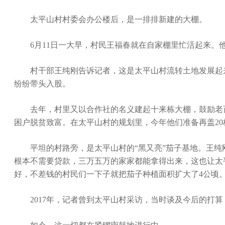
太平山村村委会办公楼后，是一排排新建的大棚。
6月11日一大早，村民王福春就在自家棚里忙活起来。他
村干部王纯刚告诉记者，这是太平山村流转土地发展起来的
纷纷带头入股。
去年，村里又以合作社的名义建起十来栋大棚，鼓励老百
困户脱贫致富。在太平山村的规划里，今年他们准备再盖2
平坦的村路旁，是太平山村的“黑又亮”茄子基地。王纯
根本不需要贷款，三万五万的家家都能拿得出来，这也让太
好，不差钱的村民们一下子就把茄子种植面积扩大了4公顷
2017年，记者曾到太平山村采访，当时谈及今后的打算