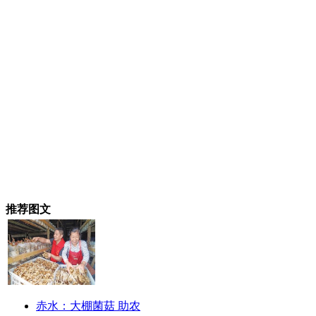
推荐图文
赤水：大棚菌菇 助农