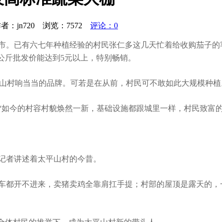
者：jn720 浏览：
7572
评论：0
。已有六七年种植经验的村民张仁多这几天忙着给收购茄子的客
公斤批发价能达到5元以上，特别畅销。
山村响当当的品牌。可若是在从前，村民可不敢如此大规模种植。
如今的村容村貌焕然一新，基础设施都跟城里一样，村民致富的
记者讲述着太平山村的今昔。
开不进来，卖猪卖鸡全靠肩扛手提；村部的屋顶是露天的，一