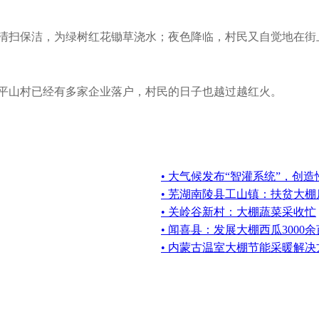
扫保洁，为绿树红花锄草浇水；夜色降临，村民又自觉地在街
山村已经有多家企业落户，村民的日子也越过越红火。
• 大气候发布“智灌系统”，创
• 芜湖南陵县工山镇：扶贫大
• 关岭谷新村：大棚蔬菜采收忙
• 闻喜县：发展大棚西瓜3000余
• 内蒙古温室大棚节能采暖解决