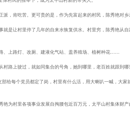
在全体村民的推举下，成为太平山村新的带头人。
派，肯吃苦。更可贵的是，作为先富起来的村民，陈秀艳对乡
是让村里停了几年的自来水恢复供水。村里穷，陈秀艳从自家取
、上路灯、改厕、建液化气站、盖养殖场、植树种花……
村路上驶过，就如同集合的号角，她到哪里，老百姓就跟到哪
部给每个党员都定了岗，村里有什么活，用大喇叭一喊，大家
为村里各项事业发展自掏腰包近百万元，太平山村集体财产由负债