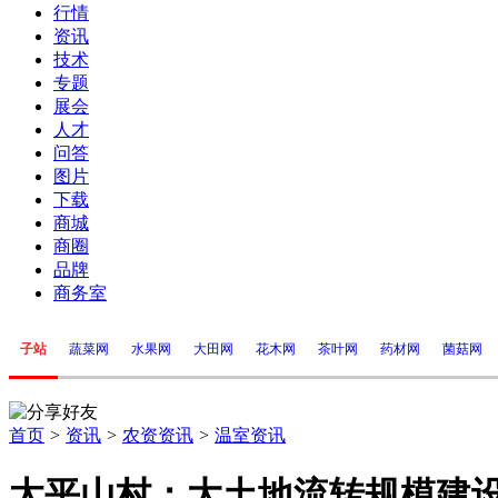
行情
资讯
技术
专题
展会
人才
问答
图片
下载
商城
商圈
品牌
商务室
子站
蔬菜网
水果网
大田网
花木网
茶叶网
药材网
菌菇网
首页
>
资讯
>
农资资讯
>
温室资讯
太平山村：大土地流转规模建