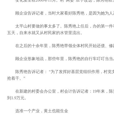
变化发生在2000年11月。村“两委”班子改选，陈秀艳
顾企业告诉记者，当时大家看好陈秀艳，是因为她为人正
太平山村要做的事太多了。陈秀艳上任后，办的第一件事就
五天，自来水就又从村民家的水管里流出。
在之后的十余年里，陈秀艳带领全体村民开始还债、修路
顾企业形象地说，那些年里，陈秀艳的自行车叮叮当当从
陈秀艳告诉记者： “为了发挥好基层党组织作用，村党支
抢着干。”
在新建的村委会办公室，村会计告诉记者：19年来，陈秀艳
到1.9万元。
选准一个产业，黄土也能生金