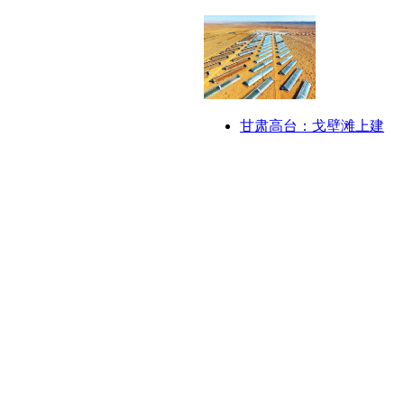
甘肃高台：戈壁滩上建