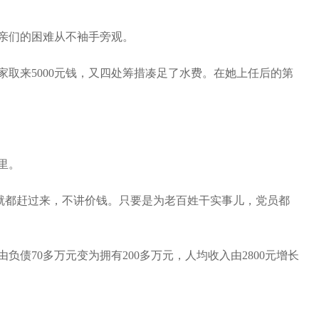
亲们的困难从不袖手旁观。
来5000元钱，又四处筹措凑足了水费。在她上任后的第
里。
就都赶过来，不讲价钱。只要是为老百姓干实事儿，党员都
70多万元变为拥有200多万元，人均收入由2800元增长