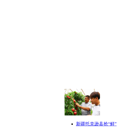
新疆托克逊县抢“鲜”