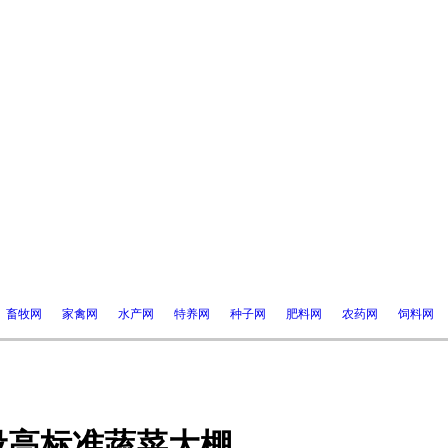
畜牧网
家禽网
水产网
特养网
种子网
肥料网
农药网
饲料网
设高标准蔬菜大棚