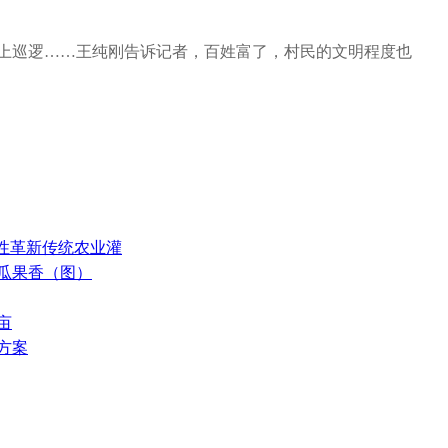
上巡逻……王纯刚告诉记者，百姓富了，村民的文明程度也
造性革新传统农业灌
棚瓜果香（图）
亩
方案