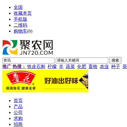
全国
收藏本页
手机版
二维码
购物车
(
0
)
推广
热搜：
铁皮石斛
柠檬
羊
蔬菜
化肥
畜牧
农业
种子
茶
首页
产品
公司
求购
招商