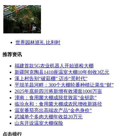
世界园林巡礼 比利时
推荐资讯
福建首款5G农业机器人开始巡检大棚
新疆阿克陶县1410座温室大棚10年创收3亿元
溪上村告别“破菇棚” 迈步“景时代”
平坝羊昌河畔：300个大棚轮番种植让菜生“财”
2025年底前四川将新增有效灌面1000万亩
潼南：食用菌大棚成脱贫致富“金钥匙”
临汾永和：食用菌大棚成农民增收新路径
温室番茄亮出高端农产品“金色身价”
武城单个多肉大棚年收益20万元
山东开设温室大棚保险
点击排行