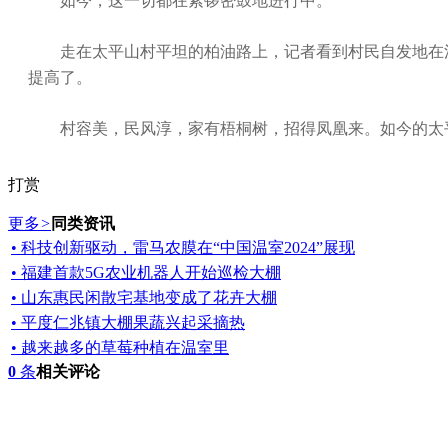
如今，这一切都在紧锣密鼓地进行中。
走在太平山村平坦的柏油路上，记者看到村民自发地在清
提高了。
村容美，民风淳，家有梧桐树，招得凤凰来。如今的太平
打赏
更多
>
同类资讯
• 科技创新驱动，雷马农膜在“中国温室2024”展现
• 福建首款5G农业机器人开始巡检大棚
• 山东惠民闲散宅基地变成了花卉大棚
• 平度仁兆镇大棚果蔬兴起采摘热
• 越来越多的草莓种植在温室里
0
条
相关评论